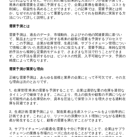
将来の顧客需要を正確に予測することで、企業は業務を最適化し、コストを
削減し、収益性を高めることができます。この記事では、需要予測とは何
か、なぜそれが企業にとって重要なのか、そしてそれを効果的に実装する方
法について詳しく説明します。
需要予測とは
需要予測は、過去のデータ、市場動向、およびその他の関連要因に基づい
て、製品またはサービスに対する将来の顧客の需要を予測するプロセスで
す。この予測は、企業が在庫管理、生産計画、サプライチェーン管理につい
て情報に基づいた意思決定を行うのに役立ちます。需要予測は、単純な定性
的手法から複雑な定量的モデルまで、さまざまな方法で行うことができま
す。どの手法を選択するかは、ビジネスの性質、入手可能なデータ、予測の
精度によって異なります。
需要予測が重要な理由
正確な需要予測は、あらゆる規模と業界の企業にとって不可欠です。その主
な理由は次のとおりです。
1。在庫管理:将来の需要を予測することで、企業は適切な量の在庫を適切な
タイミングで確保できます。これにより、売上の損失や顧客の不満につなが
る可能性のある在庫切れや、資本を圧迫して保管コストを増大させる過剰在
庫を回避できます。
2。生産計画:需要予測により、製造業者は生産スケジュールをより効率的に
計画できます。これにより、リソースの浪費やコスト増加につながる過剰生
産が発生することなく、顧客の需要を満たすことができます。
3。サプライチェーンの最適化:需要を十分に予測することで、企業はサプラ
イチェーンの業務を市場のニーズに合わせることができます。これにより、
リードタイムの短縮、コストの最小化、全体的な効率の向上に役立ちます。