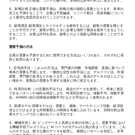
4。財務計画:正確な需要予測は、財務計画の強固な基盤となります。将来の
売上を予測することで、企業は予算編成、リソース配分、投資戦略について
より適切な意思決定を行うことができます。
5。顧客満足:顧客満足とロイヤルティを維持するには、顧客の需要を満たす
ことが不可欠です。顧客が望むときに必要な場所で製品を提供できるように
することで、企業は評判を高め、顧客とのより強固な関係を築くことができ
ます。
需要予測の方法
企業が需要を予測するために使用できる方法はいくつかあり、それぞれに長
所と短所があります。
1。定性的手法：これらの方法は、専門家の判断、市場調査、直感に基づいて
将来の需要を予測します。一般的な定性分析手法には、デルファイ法、市場
調査、専門家の意見などがあります。これらは、過去のデータがほとんどな
い場合や、新製品の需要を予測する場合に特に役立ちます。
2。時系列分析:この定量的手法では、過去のデータを使用して、将来に推定
できるパターンや傾向を特定します。時系列分析では、移動平均、指数平滑
化、ARIMA (自己回帰統合移動平均) などの手法がよく使用されます。
3。因果モデル:因果モデルは、需要と、価格、マーケティング活動、経済状
況などのさまざまな外部要因との関係を考慮に入れています。回帰分析は因
果モデリングで広く使われている手法です。
4。機械学習と AI: ビッグデータと高度な分析の出現により、需要予測におけ
る機械学習アルゴリズムと AI ベースのモデルの人気が高まっています。これ
らのモデルは、膨大な量のデータを処理し、複雑なパターンを特定し、非常
に正確な予測を行うことができます。