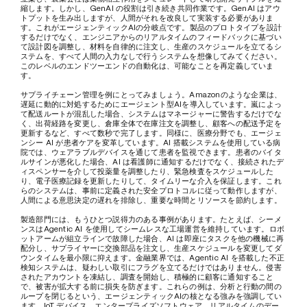
縮します。しかし、GenAI の役割は引き続き共同作業です。GenAI はアウ
トプットを生み出しますが、人間がそれを改良して実装する必要がありま
す。これがエージェンティックAIの分岐点です。製品のプロトタイプを設計
するだけでなく、エンジニアからのリアルタイムのフィードバックに基づい
て設計図を調整し、材料を自律的に注文し、生産のスケジュールを立てるシ
ステムを、すべて人間の入力なしで行うシステムを想像してみてください。
このレベルのエンドツーエンドの自動化は、可能なことを再定義していま
す。
サプライチェーン管理を例にとってみましょう。Amazonのような企業は、
遅延に動的に対処するためにエージェント型AIを導入しています。嵐によっ
て配送ルートが混乱した場合、システムはマネージャーに警告するだけでな
く、出荷経路を変更し、倉庫全体で在庫注文を調整し、顧客への配送予定を
更新するなど、すべて数秒で完了します。同様に、医療分野でも、エージェ
ンシー AI が患者ケアを変革しています。AI 搭載システムを使用している病
院では、ウェアラブルデバイスを通じて患者を監視できます。患者のバイタ
ルサインが悪化した場合、AI は看護師に通知するだけでなく、接続されたデ
ィスペンサーを介して投薬量を調整したり、緊急検査をスケジュールした
り、電子医療記録を更新したりして、タイムリーな介入を保証します。これ
らのシステムは、事前に定義された安全プロトコルに従って動作しますが、
人間による意思決定の遅れを排除し、重要な時間とリソースを節約します。
製造部門には、もうひとつ説得力のある事例があります。たとえば、シーメ
ンスはAgentic AI を使用してシームレスな工場運営を維持しています。ロボ
ットアームが組立ラインで故障した場合、AI は即座にタスクを他の機械に再
配分し、サプライヤーに交換部品を注文し、生産スケジュールを変更してダ
ウンタイムを最小限に抑えます。金融業界では、Agentic AI を搭載した不正
検知システムは、疑わしい取引にフラグを立てるだけではありません。侵害
されたアカウントを凍結し、調査を開始し、積極的に顧客に通知すること
で、被害が拡大する前に損失を防ぎます。これらの例は、分析と行動の間の
ループを閉じるという、エージェンティックAIの核となる強みを強調してい
ます。IoT デバイス、エンタープライズソフトウェア、リアルタイムのデー