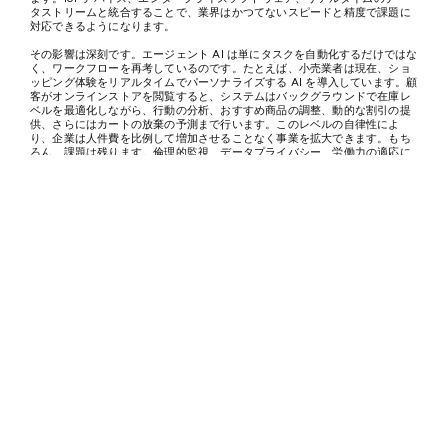
タストリームと統合することで、業界はかつてないスピードと精度で課題に
対応できるようになります。
その影響は深刻です。エージェント AI は単にタスクを自動化するだけではな
く、ワークフローを再考しているのです。たとえば、小売業者は現在、ショ
ッピング体験をリアルタイムでパーソナライズする AI を導入しています。顧
客がオンラインストアを閲覧すると、システムはバックグラウンドで在庫レ
ベルを最適化しながら、行動の分析、おすすめ商品の調整、動的な割引の提
供、さらにはカートの放棄の予測まで行います。このレベルの自律性によ
り、企業は人件費を比例して増加させることなく事業を拡大できます。もち
ろん、課題は残ります。倫理的監視、データプライバシー、労働力の適応に
は慎重な対応が必要です。しかし、運用コストの削減、ミスの減少、意思決
定サイクルの短縮といったメリットにより、急速な導入が進んでいます。
業界がエージェンティックAIを採用するにつれて、プロセスを合理化するだ
けでなく、自律性の新時代を開拓しています。自己修正を行うサプライチェ
ーンから、緊急事態が発生する前に行動する医療システムに至るまで、この
テクノロジーは変革の可能性を証明しています。未来は、AIを単なるツール
としてではなく、積極的な意思決定のパートナーとして活用する企業にかか
っています。このジェネティックな世界では、人間と機械のコラボレーショ
ンの境界があいまいになり、かつてはサイエンスフィクションに限られてい
た可能性が開かれています。問題は、もはや、産業がこの技術を採用するか
どうかではなく、AIが支援するだけではなく行動する時代に、いかに早く適
応して繁栄できるかということです。