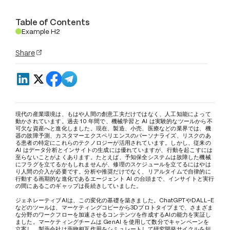
Table of Contents
Example H2
.
Share
現代の産業環境は、もはや人間の創意工夫だけではなく、人工知能によって
動かされています。過去 10 年間で、機械学習と AI は実験的なツールから不
可欠な資産へと進化しました。現在、製造、小売、医療などの業界では、機
器の故障予測、カスタマーエクスペリエンスのパーソナライズ、リスクのあ
る患者の特定にこれらのテクノロジーが活用されています。しかし、従来の 
AI はデータ分析とインサイトの生成には優れていますが、行動を起こすには
至らないことがよくあります。たとえば、予知保全システムは故障した機械
にフラグを立てるかもしれませんが、修理のスケジュールを立てるにはやは
り人間の介入が必要です。分析や推奨だけでなく、リアルタイムで自律的に
行動する画期的な進化であるエージェント AI の台頭まで、インサイトと実行
の間にあるこのギャップは長続きしていました。
ジェネレーティブAIは、この変化の基礎を築きました。ChatGPTやDALL-E
などのツールは、マーケティングコピーから3Dプロトタイプまで、さまざま
な分野のワークフローを加速させるコンテンツを作成するAIの能力を実証し
ました。マーケティングチームは GenAI を使用して数分でキャンペーンを
立案し、製薬会社は薬物相互作用をシミュレートして研究開発サイクルを短