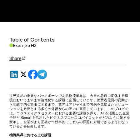
Table of Contents
Example H2
.
Share
世界貿易の重要なバックボーンである物流業界は、今日の急速に変化する環
境においてますます複雑化する課題に直面しています。消費者需要の変動か
ら地政学的な緊張に至るまで、業界はアジャイルで将来を見据えたソリュー
ションを必要とする多くの外部からの圧力に直面しています。このブログで
は、ロジスティクスセクターにおける主要な課題を探り、AI を活用した企業
予測と Genai を活用したビジネスプロセスコパイロットがどのように業界を
変革し、企業がより正確かつ効率的にこれらの課題に対処できるようになっ
ているかを紹介します。
物流業界における主な課題