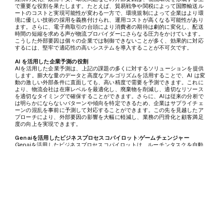
で重要な役割を果たします。たとえば、貿易戦争や関税によって国際輸送ル
ートのコストと実現可能性が変わる一方で、環境規制によって企業はより環
境に優しい技術の採用を義務付けられ、運用コストが高くなる可能性があり
ます。さらに、電子商取引の台頭により消費者の期待は劇的に変化し、配送
時間の短縮を求める声が物流プロバイダーにさらなる圧力をかけています。
こうした外部要因は個々の企業では制御できないことが多く、効果的に対応
するには、堅牢で適応性の高いシステムを導入することが不可欠です。
AI を活用した企業予測の役割
AIを活用した企業予測は、上記の課題の多くに対するソリューションを提供
します。膨大な量のデータと高度なアルゴリズムを活用することで、AI は変
動の激しい外部条件に直面しても、高い精度で需要を予測できます。これに
より、物流会社は在庫レベルを最適化し、廃棄物を削減し、適切なリソース
を適切なタイミングで確保することができます。さらに、AIは従来の分析で
は明らかにならないパターンや傾向を特定できるため、企業はサプライチェ
ーンの混乱を事前に予測して対応することができます。この先を見越したア
プローチにより、外部要因の影響を大幅に軽減し、業務の円滑化と顧客満足
度の向上を実現できます。
Genaiを活用したビジネスプロセスコパイロット:ゲームチェンジャー
Genaiを活用したビジネスプロセスコパイロットは、ルーチンタスクを自動
化および最適化することでこれをさらに一歩進め、人的資源をより戦略的な
活動に集中させることができます。これらのコパイロットは、ルートの最適
化からコンプライアンス管理まですべてを支援し、現在の状況に基づいたリ
アルタイムの洞察と推奨事項を提供します。たとえば、Genaiを活用した副
操縦士は、突然の道路閉鎖に対応して代替ルートを提案したり、予期しない
遅延を考慮して配送スケジュールを調整したりすることがあります。これら
のシステムは、継続的に学習して新しい情報に適応することで、物流会社が
時代を先取りし、コストを削減し、サービスレベルを向上させるのに役立ち
ます。
結論