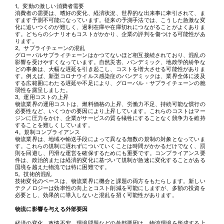
1。変動の激しい消費者需要
消費者の需要は、嗜好の変化、経済状況、世界的な出来事に牽引されて、ま
すます予測不可能になっています。従来の予測手法では、こうした急激な変
化に追いつくのが難しく、過剰在庫や在庫切れにつながることがよくありま
す。どちらのシナリオもコストがかかり、企業の評判を傷つける可能性があ
ります。
2。サプライチェーンの混乱
グローバルサプライチェーンはかつてないほど相互接続されており、混乱の
影響を受けやすくなっています。自然災害、パンデミック、地政学的紛争な
どの事象は、大幅な遅延を引き起こし、コストを増大させる可能性がありま
す。例えば、新型コロナウイルス感染症のパンデミックは、業界全体に波及
する広範囲にわたる遅延や不足により、グローバル・サプライチェーンの脆
弱性を露呈しました。
3。運用コストの上昇
物流業界の運用コストは、燃料価格の上昇、労働力不足、持続可能な慣行の
必要性など、いくつかの要因により上昇しています。これらのコストはマー
ジンに圧力をかけ、企業がサービスの質を犠牲にすることなく競争力を維持
することを難しくしています。
4。規制コンプライアンス
物流業界は、地域や輸送手段によって異なる無数の規制の対象となっていま
す。これらの規制に遅れずについていくことは時間がかかるだけでなく、罰
則を回避し、円滑な運営を確保するためにも重要です。コンプライアンス要
件は、政治的または経済的変化に基づいて規制が急速に変化することがある
国境を越えた物流では特に困難です。
5。技術的混乱
技術変化のペースは、物流業界に機会と課題の両方をもたらします。新しい
テクノロジーは効率性の向上とコスト削減を可能にしますが、多額の投資を
必要とし、効果的に導入しないと混乱を招く可能性があります。
物流に影響を与える外部要因
経済の変化、政情不安、環境問題などの外部要因は、物流環境を形成する上