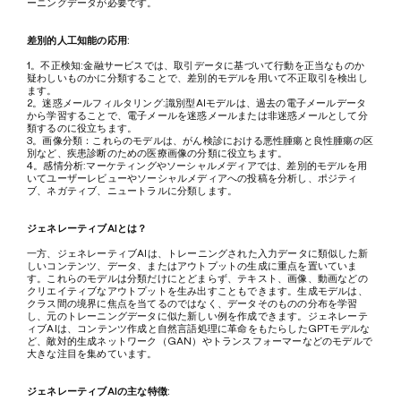
ーニングデータが必要です。
差別的人工知能の応用:
1。不正検知:金融サービスでは、取引データに基づいて行動を正当なものか
疑わしいものかに分類することで、差別的モデルを用いて不正取引を検出し
ます。
2。迷惑メールフィルタリング:識別型AIモデルは、過去の電子メールデータ
から学習することで、電子メールを迷惑メールまたは非迷惑メールとして分
類するのに役立ちます。
3。画像分類：これらのモデルは、がん検診における悪性腫瘍と良性腫瘍の区
別など、疾患診断のための医療画像の分類に役立ちます。
4。感情分析:マーケティングやソーシャルメディアでは、差別的モデルを用
いてユーザーレビューやソーシャルメディアへの投稿を分析し、ポジティ
ブ、ネガティブ、ニュートラルに分類します。
ジェネレーティブAIとは？
一方、ジェネレーティブAIは、トレーニングされた入力データに類似した新
しいコンテンツ、データ、またはアウトプットの生成に重点を置いていま
す。これらのモデルは分類だけにとどまらず、テキスト、画像、動画などの
クリエイティブなアウトプットを生み出すこともできます。生成モデルは、
クラス間の境界に焦点を当てるのではなく、データそのものの分布を学習
し、元のトレーニングデータに似た新しい例を作成できます。ジェネレーテ
ィブAIは、コンテンツ作成と自然言語処理に革命をもたらしたGPTモデルな
ど、敵対的生成ネットワーク（GAN）やトランスフォーマーなどのモデルで
大きな注目を集めています。
ジェネレーティブAIの主な特徴: