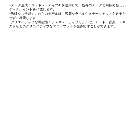
-データ生成：ジェネレーティブAIを使用して、既存のデータと同様の新しい
データポイントを作成します。
-教師なし学習：これらのモデルは、広範なラベル付きデータセットを必要と
せずに機能します。
-クリエイティブな可能性：ジェネレーティブモデルは、アート、音楽、テキ
ストなどのクリエイティブなアウトプットを生み出すことができます。
ジェネレーティブAIの応用:
1。コンテンツ制作:ジェネレーティブAIは、マーケティングやエンターテイ
メントで新しいテキスト、画像、動画を生成するために広く使用されていま
す。ChatGPTやDALL-Eなどのツールにより、クリエイターは最小限の入力
で高品質のコンテンツを制作できるようになりました。
2。創薬：医療分野では、ジェネレーティブAIモデルが医療の飛躍的進歩につ
ながる可能性のある分子化合物を生成することで、化学構造のシミュレーシ
ョンや新薬の設計に役立ちます。
3。画像と動画の合成:GAN は、現実世界のシーンを模倣したリアルな画像や
動画を作成するために使用され、ゲームやバーチャルリアリティなどの業界
に応用できます。
4。音声合成:カスタマーサービスとアクセシビリティでは、ジェネレーティ
ブAIを使用してテキストから自然な音声を生成し、AI搭載アシスタントとの
ユーザーインタラクションを改善します。
結論
識別型AIとジェネレーティブAIは、人工知能に対する2つの異なるが同等に価
値のあるアプローチです。識別モデルは分類作業や意思決定に優れています
が、ジェネレーティブモデルは業界を超えて新しいコンテンツを生み出すこ