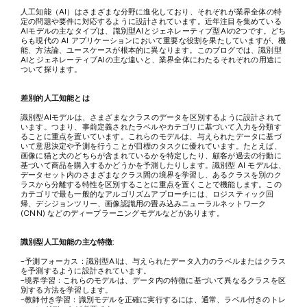
人工知能（AI）はさまざまな分野に進化しており、それぞれが業界全体の特
定の問題や要件に対応するように設計されています。近年注目を集めている
AIモデルの主なタイプは、識別型AIとジェネレーティブ型AIの2つです。どち
らも現代の AI アプリケーションにおいて重要な役割を果たしていますが、機
能、方法論、ユースケースが根本的に異なります。このブログでは、識別型
AIとジェネレーティブAIの主な違いと、業界全体にわたるそれぞれの用途に
ついて探ります。
差別的人工知能とは
識別型AIモデルは、さまざまなクラスのデータを区別するように設計されて
います。つまり、事前定義されたラベルやカテゴリに基づいて入力を分類す
ることに重点を置いています。これらのモデルは、与えられたデータに基づ
いて意思決定や予測を行うことが目標のタスクに優れています。たとえば、
画像に猫と犬のどちらが含まれているかを特定したり、顧客が過去の行動に
基づいて商品を購入するかどうかを予測したりします。識別型 AI モデルは、
データセット内のさまざまなクラス間の境界を学習し、あるクラスを別のク
ラスから分離する特性を区別することに重点を置くことで機能します。この
カテゴリで最も一般的なアルゴリズムアプローチには、ロジスティック回
帰、デシジョンツリー、画像認識用の畳み込みニューラルネットワーク 
(CNN) などのディープラーニングモデルなどがあります。
識別型人工知能の主な特徴:
-予測フォーカス：識別型AIは、与えられたデータ入力のラベルまたはクラス
を予測するように設計されています。
-境界学習：これらのモデルは、データ内の特徴に基づいて異なるクラスを区
別する方法を学習します。
-教師付き学習：識別モデルを正確に実行するには、通常、ラベル付きのトレ