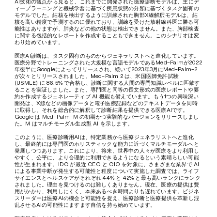
AI技術の観点から見ると、これまでに開発された医療診断モデルは、主にデ
ィープラーニングと機械学習に基づく疾患状態の分類に基づくタスク固有の
モデルでした。結核を検出するように訓練された胸部X線解釈モデルは、結
核を高い精度で予測するのに優れており、訓練を受けた放射線科医に勝る可
能性はありますが、肺炎などの他の状態は検出できません。また、胸部検査
に関する包括的なレポートを作成することもできません。このシナリオは変
わり始めています。
医療AI診断は、タスク固有のものからジェネラリストへと進化しています。
医療分野でトレーニングされた大規模な言語モデルであるMed-Palmが2022
年後半にGoogleによってリリースされ、続いて2023年3月にMed-Palm-2
が次々とリリースされました。Med-Palm 2 は、米国医師免許試験 
(USMLE) に 86.5% で合格し、診断に関する人間の専門知識レベルに匹敵す
ることを実証しました。また、専門医と同等の長文形式の医療レポートや要
約を作成するジェネレーティブ AI 機能も備えています。もう1つの興味深い
開発は、X線などの画像データと電子医療記録などのテキストデータを同時
に取得し、それを総合的に解釈して診断結果を提供できる医療AIです。
Google は Med-Palm-M の初期かつ実験的なバージョンをリリースしまし
た。M はマルチモーダル生成型 AI を示します。
このように、医療診断用AIは、特定業務から医療ジェネラリストへと進化
し、最終的には専門医のホリスティックな能力に近づくマルチモーダルへと
発展しつつあります。これにより、将来、世界中の人々が医療をより利用し
やすく、公平に、より合理的に利用できるようになるという素晴らしい可能
性が生まれます。IDC が最近 CEO と CIO を対象に、さまざまな業界で AI 
による事業中断が発生する可能性と程度について実施した調査では、ライフ
サイエンスとヘルスケアがそれぞれ 44% と 42% と最も高いランクにランク
されました。理由を見つけるのは難しくありません。現在、医療の提供は費
用がかかり、利用しにくく、本来あるべき時間よりも遅れています。ビジネ
スリーダーは医療AIの機会と可能性を捉え、医療診断と医療提供を革新し混
乱させるAIの可能性にますます自信を持ち始めています。