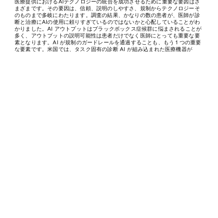
医療提供におけるAIテクノロジーの統合を成功させるために重要な要因はさ
まざまです。その要因は、信頼、説明のしやすさ、規制からテクノロジーそ
のものまで多岐にわたります。調査の結果、かなりの数の患者が、医師が診
断と治療にAIの使用に頼りすぎているのではないかと心配していることがわ
かりました。AI アウトプットはブラックボックス症候群に悩まされることが
多く、アウトプットの説明可能性は患者だけでなく医師にとっても重要な要
素となります。AI が規制のガードレールを通過することも、もう 1 つの重要
な要素です。米国では、タスク固有の診断 AI が組み込まれた医療機器が 
600 種類以上承認されていますが、ユニモーダルまたはマルチモーダルの種
類のジェネレーティブ AI が組み込まれた医療機器は今のところ承認されてい
ません。
人命への悪影響がどれほどまれであっても、感度が極めて高いことを考える
と、医療AI技術は引き続き人間中心で厳重に管理されるでしょう。そのため
には、責任ある資格を持つ医療専門家による監視、承認、提供が必要です。
医療診断の見方としては、医師の AI アシスタント、つまり医療従事者に臨床
上の意思決定を支援することを仕事とする医療副操縦士が適しています。こ
れは、そう遠くない将来、イノベーションとディスラプションの大きな可能
性を秘めたエキサイティングな分野です！
©2024 Findability Sciences Inc.