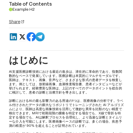
Table of Contents
Example H2
.
Share
はじめに
AI支援医療診断技術における最近の進歩は、潜在的に革命的であり、指数関
数的なペースで発展しています。医療診断は本質的にマルチモーダルです。
医師は、テキスト、画像、音声など、さまざまな形式の患者データを検査し
ます。例としては、放射線画像、血液検査報告書、患者インタビューなどが
挙げられます。経験豊富な医師は、上記のすべてのデータポイントを総合的
に検討して、患者の診断と治療方針を導き出します。
診断におけるAIの最も影響力のある用途の1つは、医療画像の分析です。ラベ
ル付けされたデータの膨大なリポジトリでトレーニングされた AI アルゴリズ
ムにより、医師は高度な画像技術を活用して微妙な異常を比類のない精度で
検出できます。MRIで初期段階の腫瘍を特定する場合でも、X線で骨折を特
定する場合でも、AIは解釈プロセスを合理化し、より迅速な診断とタイムリ
ーな介入を可能にします。医療画像ベースの診断では、多くの場合、疾患予
測の精度が 90% を超えることが証明されています。